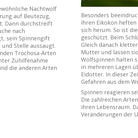
Gewöhnliche Nachtwolf
Besonders beeindruck
rung auf Beutezug,
Ihren Eikokon heften
. Dann durchstreift
sich herum. So ist 
Suche nach
geschützt. Beim Schl
t, sein Spinnengift
Gleich danach kletter
 und Stelle aussaugt.
Mutter und lassen sic
enden Trochosa-Arten
Wolfspinnen halten si
nter Zuhilfenahme
in mehreren Lagen ü
ind die anderen Arten
Eidotter. In dieser Ze
Gefahren aus dem We
Spinnen reagieren se
Die zahlreichen Arte
ihren Lebensraum. Dah
Veränderungen der Um