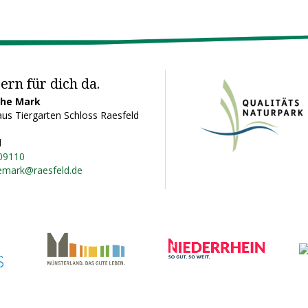
ern für dich da.
ohe Mark
us Tiergarten Schloss Raesfeld
d
09110
emark@raesfeld.de