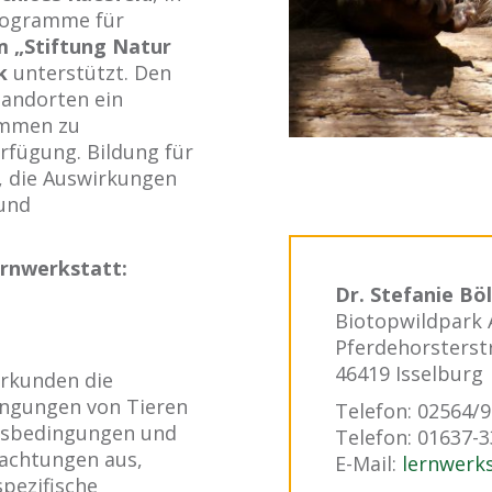
programme für
 „Stiftung Natur
k
unterstützt. Den
tandorten ein
ammen zu
fügung. Bildung für
, die Auswirkungen
 und
ernwerkstatt:
Dr. Stefanie Bö
Biotopwildpark 
Pferdehorsterst
46419 Isselburg
rkunden die
ingungen von Tieren
Telefon: 02564/
sbedingungen und
Telefon: 01637-3
bachtungen aus,
E-Mail:
lernwerk
spezifische