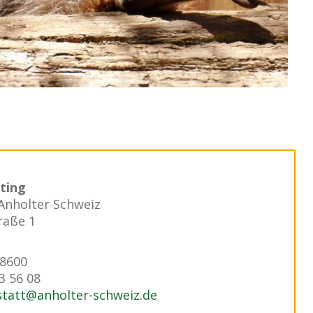
lting
Anholter Schweiz
raße 1
98600
3 56 08
statt@anholter-schweiz.de