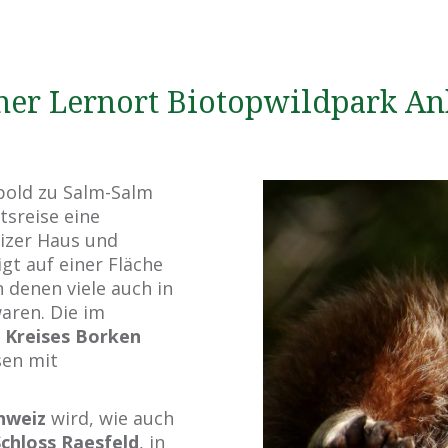
her Lernort Biotopwildpark An
pold zu Salm-Salm
tsreise eine
izer Haus und
gt auf einer Fläche
n denen viele auch in
aren. Die im
 Kreises Borken
sen mit
hweiz
wird, wie auch
chloss Raesfeld
, in