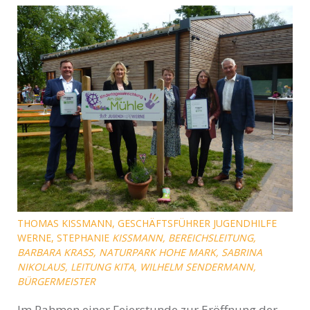
THOMAS KISSMANN, GESCHÄFTSFÜHRER JUGENDHILFE W
ERNE, STEPHANIE
KISSMANN, BEREICHSLEITUNG, B
ARBARA KRASS, NATURPARK HOHE MARK, SABRINA NI
KOLAUS, LEITUNG KITA, WILHELM SENDERMANN, BÜ
RGERMEISTER
Im Rahmen einer Feierstunde zur Eröffnung der