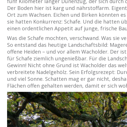
fünf Kilometer langer Dünenzug, der sich durch d
Der Boden hier ist karg und nährstoffarm. Eigent
Ort zum Wachsen. Eichen und Birken könnten es 
sie hatten Konkurrenz: Schafe. Und die hatten ü
einen ordentlichen Appetit auf junge, frische B
Was die Schafe mochten, verschwand. Was sie ve
So entstand das heutige Landschaftsbild: Mager
offene Heiden – und vor allem Wacholder. Der ist 
für Schafe ziemlich ungenießbar. Für die Landsch
Gewinn! Nicht ohne Grund ist Wacholder das wel
verbreitete Nadelgehölz. Sein Erfolgsrezept: Du
und viel Sonne. Schatten mag er gar nicht, desh
Flächen offen gehalten werden, damit er sich woh