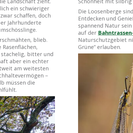
ie Landschaft zieht.
Schönheit mit silbri
lich ein schwieriger
Die Loosenberge sind 
zwar schaffen, doch
Entdecken und Genieße
ber Jahrhunderte
spannend Natur sein 
aumschösslinge.
auf der
Bahntrassen
rschmähten, blieb.
Naturschutzgebiet ni
e Rasenflächen,
Grüne“ erlauben.
stachelig, bitter und
aft aber ein echter
tweit am weitesten
rchhaltevermögen –
alb müssen die
lfühlt.