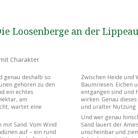
ie Loosenberge an der Lippea
mit Charakter
nd genau deshalb so
Zwischen Heide und W
Dünen gehören zu den
Baumriesen. Eichen u
d ein echtes
entgangen sind und h
Hektar, am
wirken. Genau dieses
ht, wartet eine
und uralter Nutzung 
Und wer genau hinsch
en mit Sand. Vom Wind
Sand lauert der Amei
dünen auf – ein rund
unscheinbar und zieml