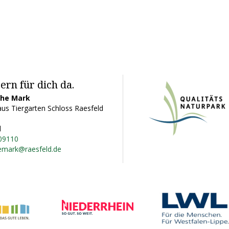
ern für dich da.
ohe Mark
us Tiergarten Schloss Raesfeld
d
09110
emark@raesfeld.de