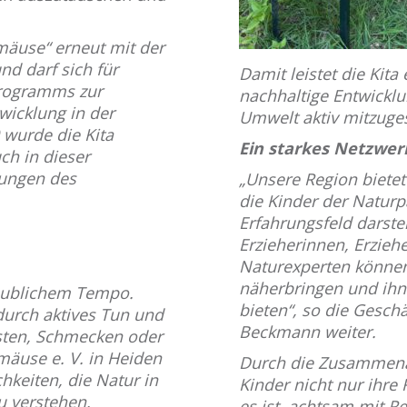
äuse“ erneut mit der
nd darf sich für
Damit leistet die Kita
Programms zur
nachhaltige Entwicklu
wicklung in der
Umwelt aktiv mitzuges
 wurde die Kita
Ein starkes Netzwer
ch in dieser
rungen des
„Unsere Region bietet 
die Kinder der Natur
Erfahrungsfeld darste
Erzieherinnen, Erzieh
Naturexperten können
näherbringen und ihn
laublichem Tempo.
bieten“, so die Gesc
durch aktives Tun und
Beckmann weiter.
sten, Schmecken oder
mäuse e. V. in Heiden
Durch die Zusammena
chkeiten, die Natur in
Kinder nicht nur ihre
u verstehen.
es ist, achtsam mit 