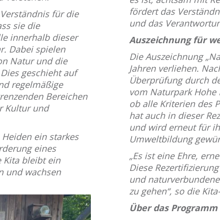
fördert das Verständ
Verständnis für die
und das Verantwortu
ss sie die
e innerhalb dieser
Auszeichnung für w
ar. Dabei spielen
Die Auszeichnung „Nat
on Natur und die
Jahren verliehen. Nach
 Dies geschieht auf
Überprüfung durch de
und regelmäßige
vom Naturpark Hohe M
grenzenden Bereichen
ob alle Kriterien des 
r Kultur und
hat auch in dieser Re
und wird erneut für i
a Heiden ein starkes
Umweltbildung gewür
örderung eines
„Es ist eine Ehre, ern
Kita bleibt ein
Diese Rezertifizierun
en und wachsen
und naturverbundenen 
zu gehen“, so die Kit
Über das Programm 