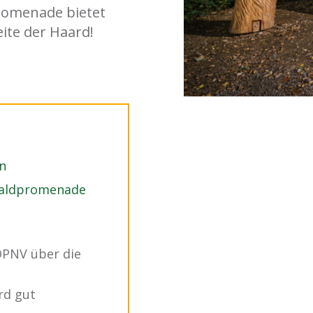
romenade bietet
ite der Haard!
n
 Waldpromenade
ÖPNV über die
rd gut