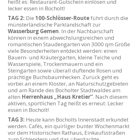
heißt es: Restaurant-Gutschein einlösen und
lecker essen in Bocholt!
TAG 2:
Die
100-Schlösser-Route
führt durch die
münsterländische Parklandschaft zur
Wasserburg Gemen
. In der Nachbarschaft
können in einem abwechslungsreichen und
romantischen Staudengarten von 3000 qm Größe
viele Besonderheiten entdeckt werden: einen
Bauern- und Kräutergarten, kleine Teiche und
Wasserspiele, Trockenmauern und ein
Steingarten sowie überall duftende Rosen und
prächtige Buchsbaumhecken. Zurück geht es
vorbei an einem Kloster, an Naturschutzgebieten
und am Rande des Bocholter Stadtwaldes am
alten
Herrenhaus „Haus Kretier“
. Nach diesem
aktiven, sportlichen Tag heißt es erneut: Lecker
essen in Bocholt!
TAG 3:
Heute kann Bocholts Innenstadt erkundet
werden. Cafés, ein quirliger bunter Wochenmarkt
vor dem Historischen Rathaus, Einkaufsstraßen
zum Schlendern und das überdachte